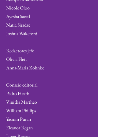
Nicole Oloo
Ayesha Saeed
Natia Siradze
Joshua Wakeford
Redactores jefe
Olivia Flett
Anna-Maria Köhnke
Consejo editorial
Pedro Heath
Vinitha Martheo
William Phillips
Yasmin Puran
Eleanor Regan
James Rogers